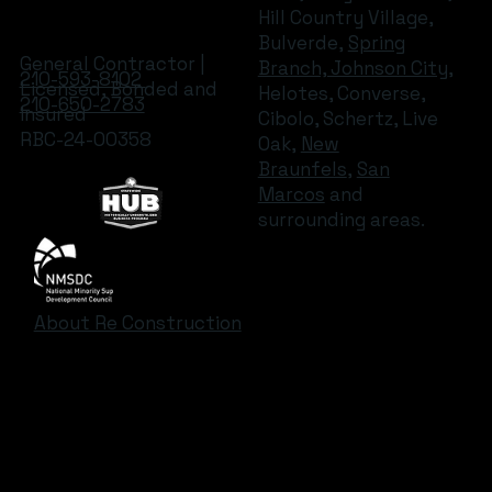
Hill Country Village,
Bulverde,
Spring
General Contractor |
Branch, Johnson City
,
210-593-8102
Licensed, Bonded and
Helotes, Converse,
210-650-2783
Insured
Cibolo, Schertz, Live
RBC-24-00358
Oak,
New
Braunfels
,
San
Marcos
and
surrounding areas.
About Re Construction