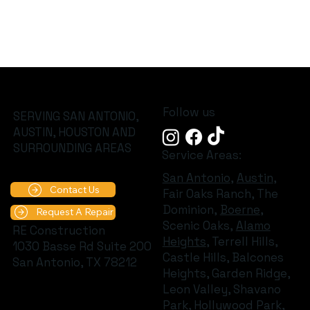
Follow us
SERVING SAN ANTONIO,
AUSTIN, HOUSTON AND
SURROUNDING AREAS
Service Areas:
San Antonio
,
Austin
,
Contact Us
Fair Oaks Ranch, The
Dominion,
Boerne
,
Request A Repair
Scenic Oaks,
Alamo
RE Construction
Heights
, Terrell Hills,
1030 Basse Rd Suite 200
Castle Hills, Balcones
San Antonio, TX 78212
Heights, Garden Ridge,
Leon Valley, Shavano
Park, Hollywood Park,